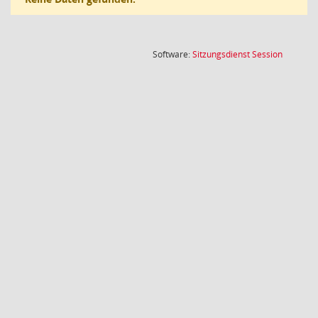
(Wird in
Software:
Sitzungsdienst
Session