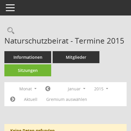
Toggle navigation
Rechercheauswahl
Naturschutzbeirat - Termine 2015
Informationen
Mitglieder
Sitzungen
Monat
Januar
2015
Aktuell
Gremium auswählen
Keine Daten gefunden.