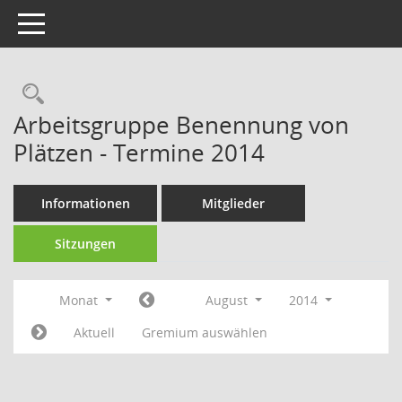
Toggle navigation
Rechercheauswahl
Arbeitsgruppe Benennung von
Plätzen - Termine 2014
Informationen
Mitglieder
Sitzungen
Monat
August
2014
Aktuell
Gremium auswählen