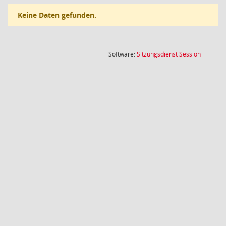
Keine Daten gefunden.
(Wird in
Software:
Sitzungsdienst
Session