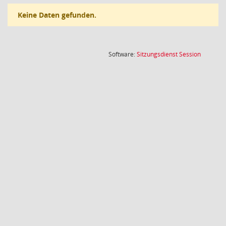
Keine Daten gefunden.
(Wird in
Software:
Sitzungsdienst
Session