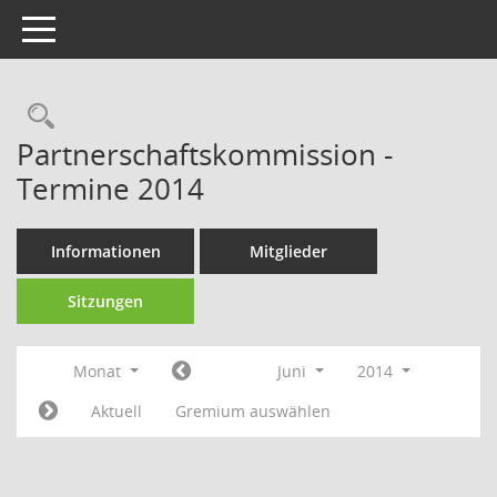
Toggle navigation
Rechercheauswahl
Partnerschaftskommission -
Termine 2014
Informationen
Mitglieder
Sitzungen
Monat
Juni
2014
Aktuell
Gremium auswählen