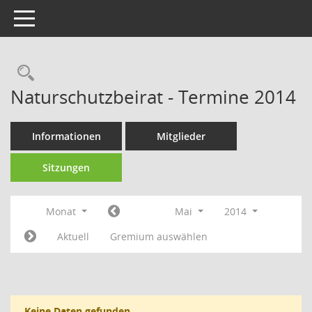
Toggle navigation
Rechercheauswahl
Naturschutzbeirat - Termine 2014
Informationen
Mitglieder
Sitzungen
Monat
Mai
2014
Aktuell
Gremium auswählen
Keine Daten gefunden.