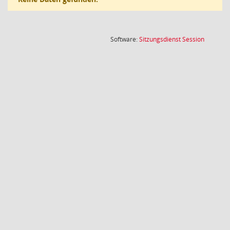
(Wird in
Software:
Sitzungsdienst
Session