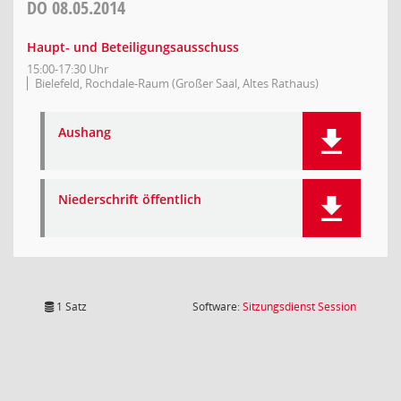
DO
08.05.2014
Haupt- und Beteiligungsausschuss
15:00-17:30 Uhr
Bielefeld, Rochdale-Raum (Großer Saal, Altes Rathaus)
Aushang
Niederschrift öffentlich
(Wird in
1 Satz
Software:
Sitzungsdienst
Session