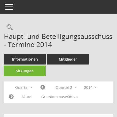
Toggle navigation
Rechercheauswahl
Haupt- und Beteiligungsausschuss
- Termine 2014
Informationen
Mitglieder
Sitzungen
Quartal
Quartal 2
2014
Aktuell
Gremium auswählen