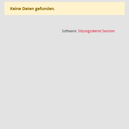
Keine Daten gefunden.
(Wird in
Software:
Sitzungsdienst
Session