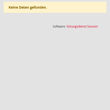
Keine Daten gefunden.
(Wird in
Software:
Sitzungsdienst
Session