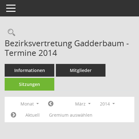
Toggle navigation
Rechercheauswahl
Bezirksvertretung Gadderbaum -
Termine 2014
Informationen
Mitglieder
Sitzungen
Monat
März
2014
Aktuell
Gremium auswählen