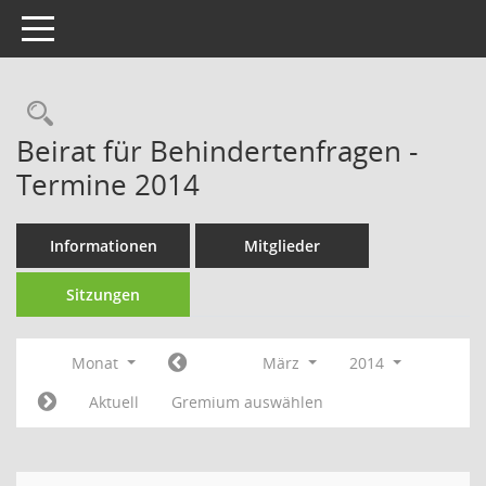
Toggle navigation
Rechercheauswahl
Beirat für Behindertenfragen -
Termine 2014
Informationen
Mitglieder
Sitzungen
Monat
März
2014
Aktuell
Gremium auswählen