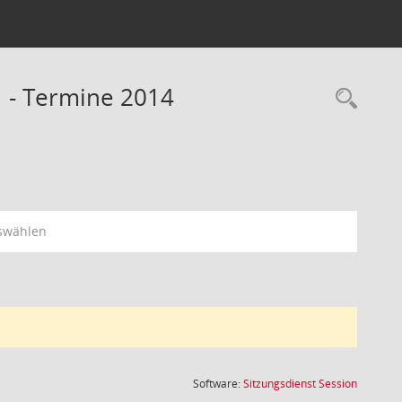
1 - Termine 2014
Rec
swählen
(Wird in
Software:
Sitzungsdienst
Session