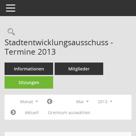
Toggle navigation
Rechercheauswahl
Stadtentwicklungsausschuss -
Termine 2013
Informationen
Mitglieder
Sitzungen
Monat
Mai
2013
Aktuell
Gremium auswählen