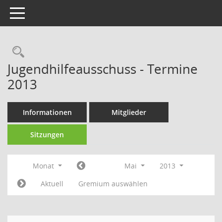
Toggle navigation
Rechercheauswahl
Jugendhilfeausschuss - Termine
2013
Informationen
Mitglieder
Sitzungen
Monat
Mai
2013
Aktuell
Gremium auswählen