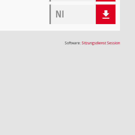
NI
(Wird in
Software:
Sitzungsdienst
Session