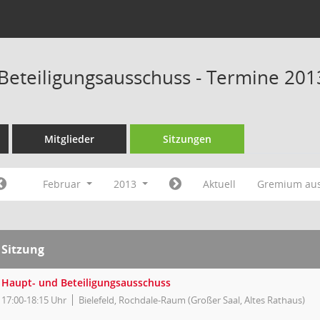
Beteiligungsausschuss - Termine 201
Mitglieder
Sitzungen
Februar
2013
Aktuell
Gremium au
Sitzung
Haupt- und Beteiligungsausschuss
17:00-18:15 Uhr
Bielefeld, Rochdale-Raum (Großer Saal, Altes Rathaus)