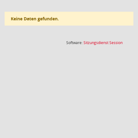
Keine Daten gefunden.
(Wird in
Software:
Sitzungsdienst
Session