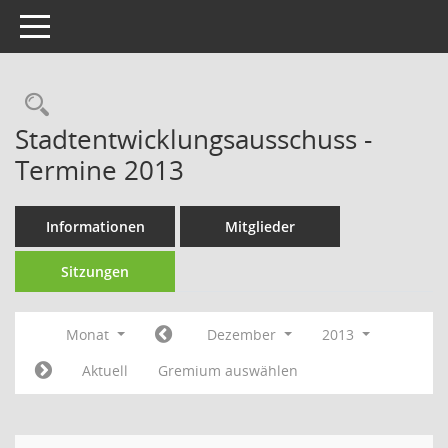
Toggle navigation
Rechercheauswahl
Stadtentwicklungsausschuss -
Termine 2013
Informationen
Mitglieder
Sitzungen
Monat
Dezember
2013
Aktuell
Gremium auswählen