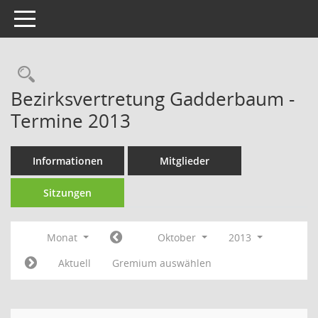
Toggle navigation
Rechercheauswahl
Bezirksvertretung Gadderbaum -
Termine 2013
Informationen
Mitglieder
Sitzungen
Monat
Oktober
2013
Aktuell
Gremium auswählen