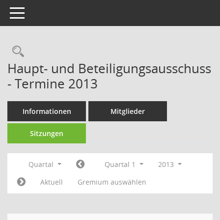
Toggle navigation
Rechercheauswahl
Haupt- und Beteiligungsausschuss
- Termine 2013
Informationen
Mitglieder
Sitzungen
Quartal
Quartal 1
2013
Aktuell
Gremium auswählen