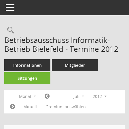
Toggle navigation
Rechercheauswahl
Betriebsausschuss Informatik-
Betrieb Bielefeld - Termine 2012
Informationen
Mitglieder
Sitzungen
Monat
Juli
2012
Aktuell
Gremium auswählen