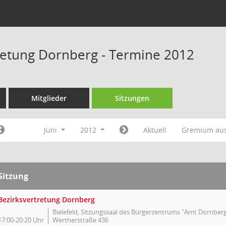
retung Dornberg - Termine 2012
Mitglieder
Sitzungen
Juni
2012
Aktuell
Gremium au
Sitzung
Bezirksvertretung Dornberg
Bielefeld, Sitzungssaal des Bürgerzentrums "Amt Dornberg
17:00-20:20 Uhr
Wertherstraße 436