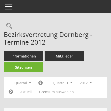
Toggle navigation
Rechercheauswahl
Bezirksvertretung Dornberg -
Termine 2012
Informationen
Mitglieder
Sitzungen
Quartal
Quartal 1
2012
Aktuell
Gremium auswählen