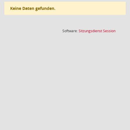
Keine Daten gefunden.
(Wird in
Software:
Sitzungsdienst
Session