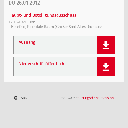
DO
26.01.2012
Haupt- und Beteiligungsausschuss
17:15-19:40 Uhr
Bielefeld, Rochdale-Raum (Großer Saal, Altes Rathaus)
Aushang
Niederschrift öffentlich
(Wird in
1 Satz
Software:
Sitzungsdienst
Session