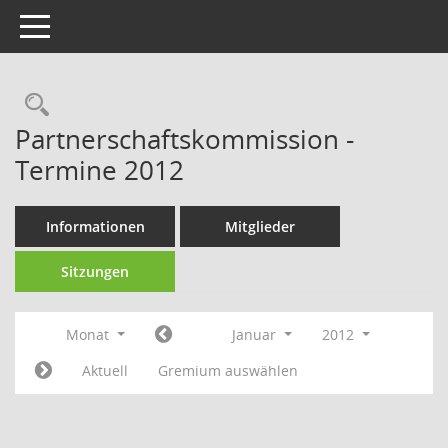
Toggle navigation
Rechercheauswahl
Partnerschaftskommission -
Termine 2012
Informationen
Mitglieder
Sitzungen
Monat
Januar
2012
Aktuell
Gremium auswählen