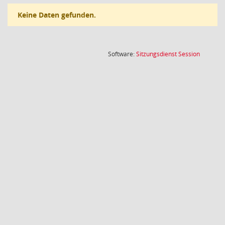
Keine Daten gefunden.
(Wird in
Software:
Sitzungsdienst
Session