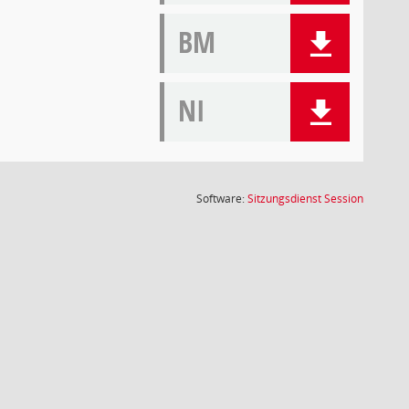
BM
NI
(Wird in
Software:
Sitzungsdienst
Session