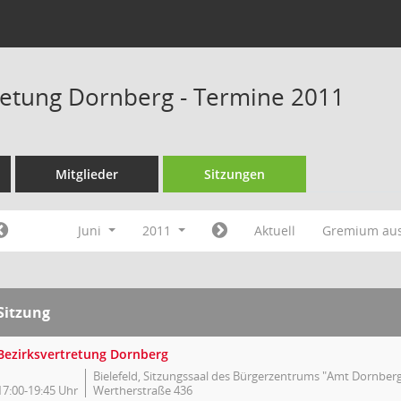
retung Dornberg - Termine 2011
Mitglieder
Sitzungen
Juni
2011
Aktuell
Gremium au
Sitzung
Bezirksvertretung Dornberg
Bielefeld, Sitzungssaal des Bürgerzentrums "Amt Dornberg
17:00-19:45 Uhr
Wertherstraße 436