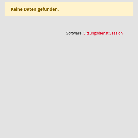
Keine Daten gefunden.
(Wird in
Software:
Sitzungsdienst
Session