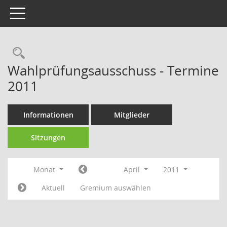
Toggle navigation
Rechercheauswahl
Wahlprüfungsausschuss - Termine
2011
Informationen
Mitglieder
Sitzungen
Monat
April
2011
Aktuell
Gremium auswählen