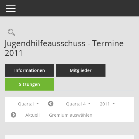
Toggle navigation
Rechercheauswahl
Jugendhilfeausschuss - Termine
2011
Informationen
Mitglieder
Sitzungen
Quartal
Quartal 4
2011
Aktuell
Gremium auswählen