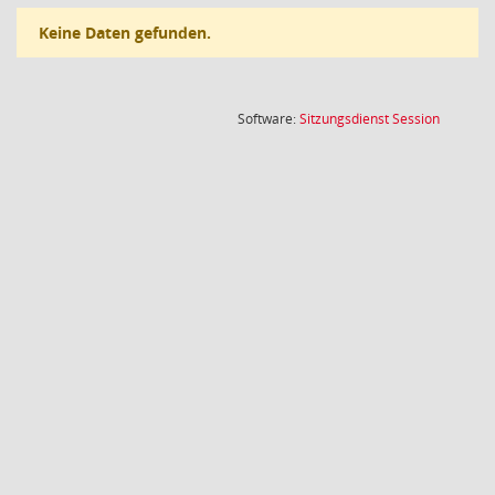
Keine Daten gefunden.
(Wird in
Software:
Sitzungsdienst
Session