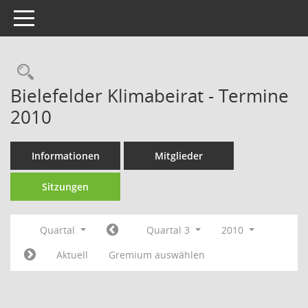
Toggle navigation
Rechercheauswahl
Bielefelder Klimabeirat - Termine
2010
Informationen
Mitglieder
Sitzungen
Quartal
Quartal 3
2010
Aktuell
Gremium auswählen