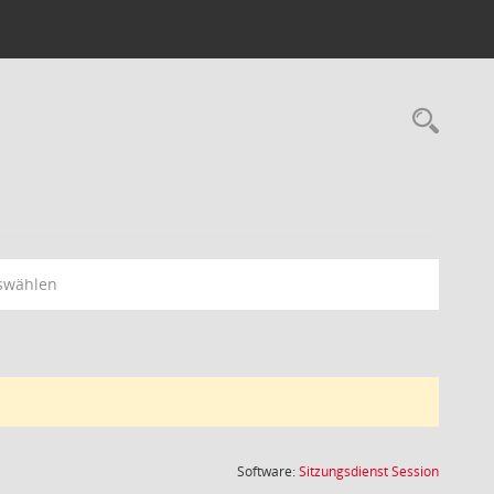
Rec
swählen
(Wird in
Software:
Sitzungsdienst
Session