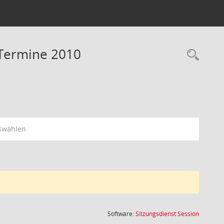
 Termine 2010
Rec
swählen
(Wird in
Software:
Sitzungsdienst
Session