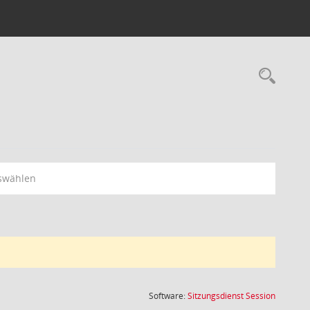
Rec
swählen
(Wird in
Software:
Sitzungsdienst
Session