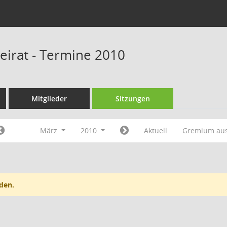
beirat - Termine 2010
Mitglieder
Sitzungen
März
2010
Aktuell
Gremium au
den.