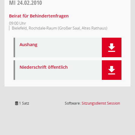
MI
24.02.2010
Beirat für Behindertenfragen
09:00 Uhr
Bielefeld, Rochdale-Raum (Großer Saal, Altes Rathaus)
Aushang
Niederschrift öffentlich
(Wird in
1 Satz
Software:
Sitzungsdienst
Session