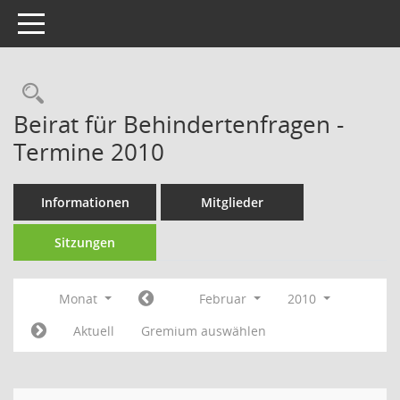
Toggle navigation
Rechercheauswahl
Beirat für Behindertenfragen -
Termine 2010
Informationen
Mitglieder
Sitzungen
Monat
Februar
2010
Aktuell
Gremium auswählen