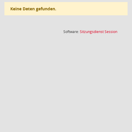
Keine Daten gefunden.
(Wird in
Software:
Sitzungsdienst
Session