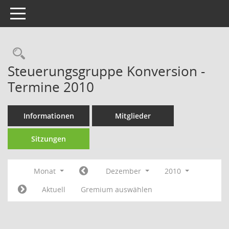
Toggle navigation
Rechercheauswahl
Steuerungsgruppe Konversion -
Termine 2010
Informationen
Mitglieder
Sitzungen
Monat
Dezember
2010
Aktuell
Gremium auswählen