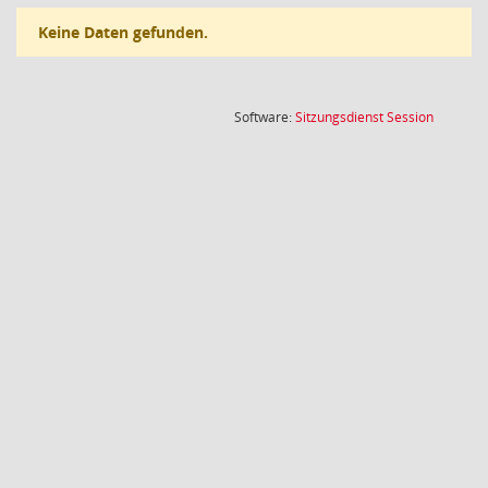
Keine Daten gefunden.
(Wird in
Software:
Sitzungsdienst
Session