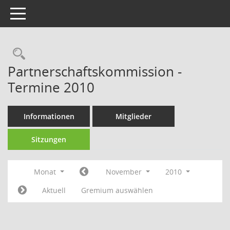
Toggle navigation
Rechercheauswahl
Partnerschaftskommission -
Termine 2010
Informationen
Mitglieder
Sitzungen
Monat
November
2010
Aktuell
Gremium auswählen