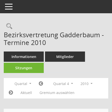
Toggle navigation
Rechercheauswahl
Bezirksvertretung Gadderbaum -
Termine 2010
Informationen
Mitglieder
Sitzungen
Quartal
Quartal 4
2010
Aktuell
Gremium auswählen