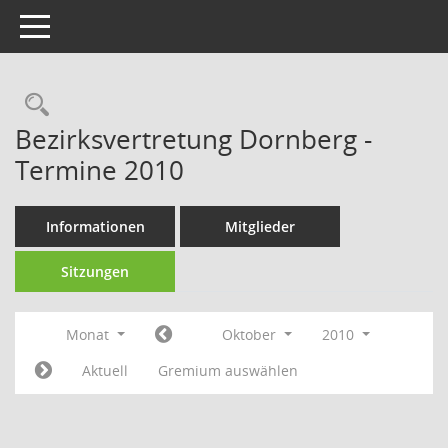
Toggle navigation
Rechercheauswahl
Bezirksvertretung Dornberg -
Termine 2010
Informationen
Mitglieder
Sitzungen
Monat
Oktober
2010
Aktuell
Gremium auswählen