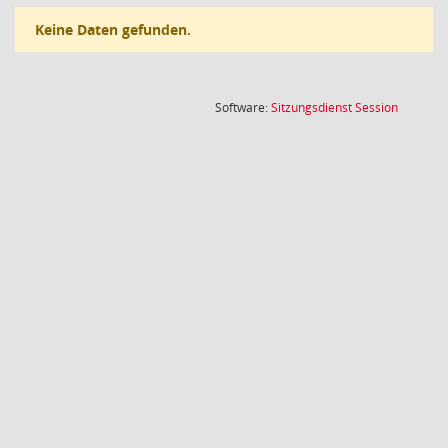
Keine Daten gefunden.
(Wird in
Software:
Sitzungsdienst
Session