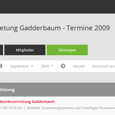
retung Gadderbaum - Termine 2009
Mitglieder
Sitzungen
September
2009
Aktuell
Gremium au
Sitzung
Bezirksvertretung Gadderbaum
17:00-18:50 Uhr
Bielefeld, Feuerwehrgerätehaus der Freiwilligen Feuerweh