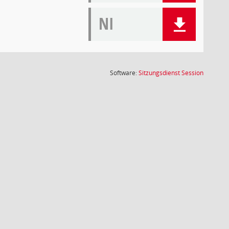
NI
(Wird in
Software:
Sitzungsdienst
Session