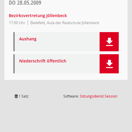
DO
28.05.2009
Bezirksvertretung Jöllenbeck
17:00 Uhr
Bielefeld, Aula der Realschule Jöllenbeck
Aushang
Niederschrift öffentlich
(Wird in
1 Satz
Software:
Sitzungsdienst
Session