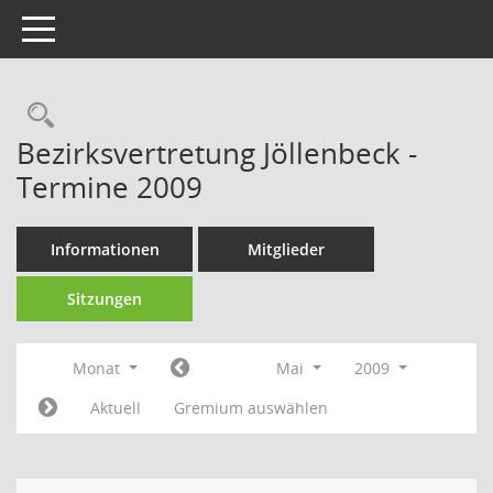
Toggle navigation
Rechercheauswahl
Bezirksvertretung Jöllenbeck -
Termine 2009
Informationen
Mitglieder
Sitzungen
Monat
Mai
2009
Aktuell
Gremium auswählen