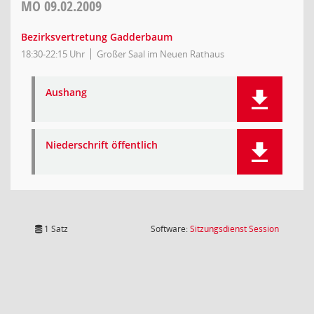
MO
09.02.2009
Bezirksvertretung Gadderbaum
18:30-22:15 Uhr
Großer Saal im Neuen Rathaus
Aushang
Niederschrift öffentlich
(Wird in
1 Satz
Software:
Sitzungsdienst
Session