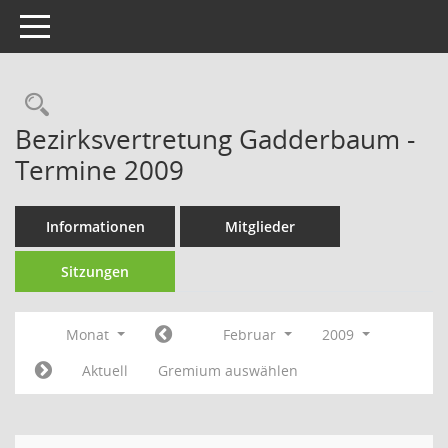
Toggle navigation
Rechercheauswahl
Bezirksvertretung Gadderbaum -
Termine 2009
Informationen
Mitglieder
Sitzungen
Monat
Februar
2009
Aktuell
Gremium auswählen