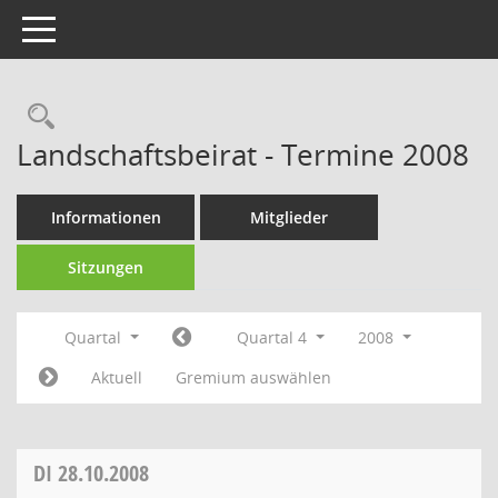
Toggle navigation
Rechercheauswahl
Landschaftsbeirat - Termine 2008
Informationen
Mitglieder
Sitzungen
Quartal
Quartal 4
2008
Aktuell
Gremium auswählen
DI
28.10.2008