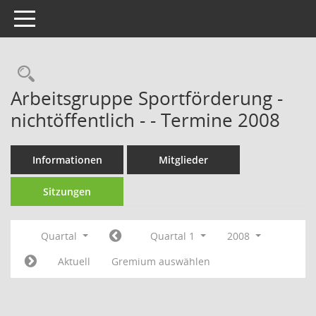
Toggle navigation
Rechercheauswahl
Arbeitsgruppe Sportförderung -
nichtöffentlich - - Termine 2008
Informationen
Mitglieder
Sitzungen
Quartal
Quartal 1
2008
Aktuell
Gremium auswählen