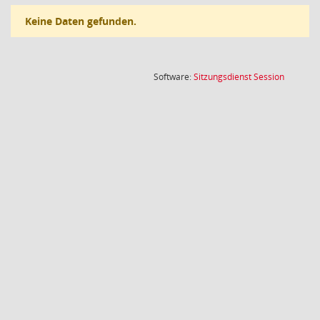
Keine Daten gefunden.
(Wird in
Software:
Sitzungsdienst
Session