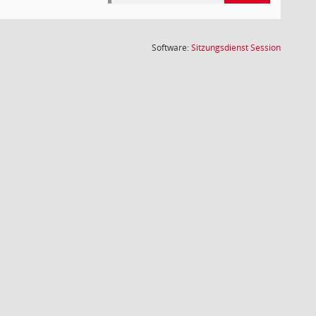
(Wird in
Software:
Sitzungsdienst
Session