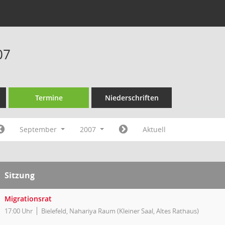
07
Termine
Niederschriften
September
2007
Aktuell
Sitzung
Migrationsrat
17:00 Uhr
Bielefeld, Nahariya Raum (Kleiner Saal, Altes Rathaus)