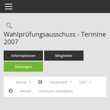
Toggle navigation
Rechercheauswahl
Wahlprüfungsausschuss - Termine
2007
Informationen
Mitglieder
Sitzungen
Monat
September
2007
Aktuell
Gremium auswählen