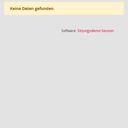
Keine Daten gefunden.
(Wird in
Software:
Sitzungsdienst
Session