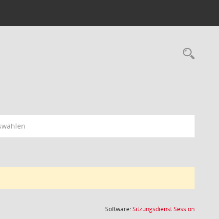
Rec
swählen
(Wird in
Software:
Sitzungsdienst
Session