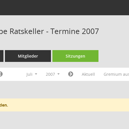
pe Ratskeller - Termine 2007
Mitglieder
Sitzungen
Juli
2007
Aktuell
Gremium au
den.