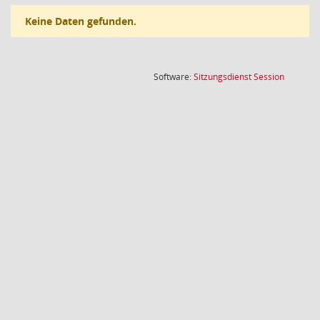
Keine Daten gefunden.
(Wird in
Software:
Sitzungsdienst
Session