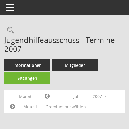
Toggle navigation
Rechercheauswahl
Jugendhilfeausschuss - Termine
2007
Informationen
Mitglieder
Sitzungen
Monat
Juli
2007
Aktuell
Gremium auswählen