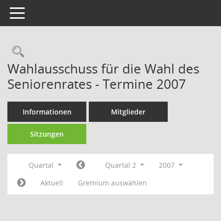
Toggle navigation
Rechercheauswahl
Wahlausschuss für die Wahl des
Seniorenrates - Termine 2007
Informationen
Mitglieder
Sitzungen
Quartal
Quartal 2
2007
Aktuell
Gremium auswählen