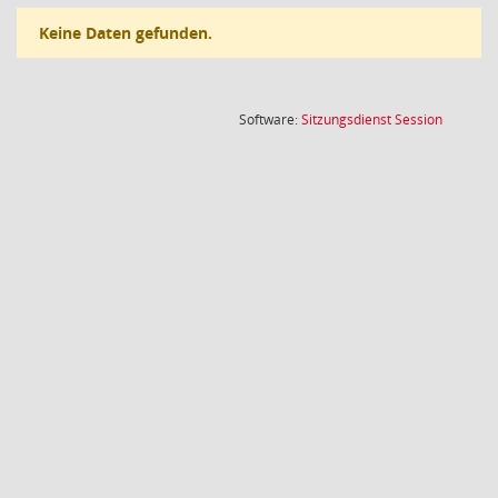
Keine Daten gefunden.
(Wird in
Software:
Sitzungsdienst
Session