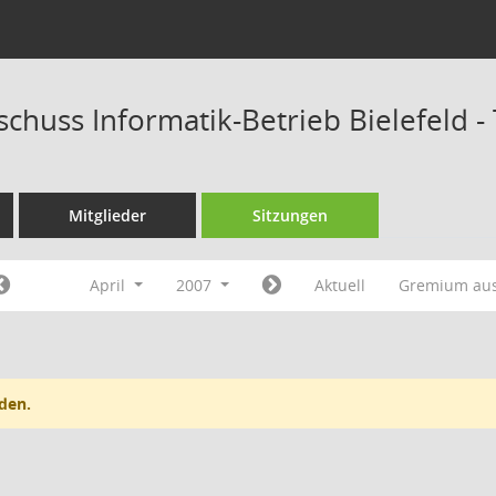
schuss Informatik-Betrieb Bielefeld 
Mitglieder
Sitzungen
April
2007
Aktuell
Gremium au
den.