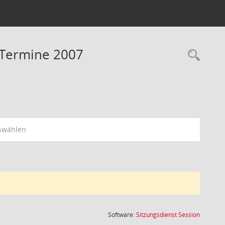
- Termine 2007
Rec
swählen
(Wird in
Software:
Sitzungsdienst
Session