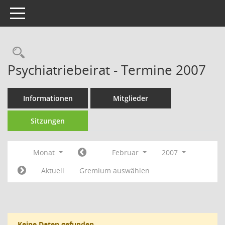
Toggle navigation
Rechercheauswahl
Psychiatriebeirat - Termine 2007
Informationen
Mitglieder
Sitzungen
Monat
Februar
2007
Aktuell
Gremium auswählen
Keine Daten gefunden.