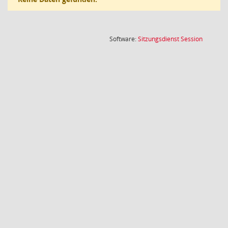
(Wird in
Software:
Sitzungsdienst
Session