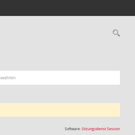
Rec
swählen
(Wird in
Software:
Sitzungsdienst
Session