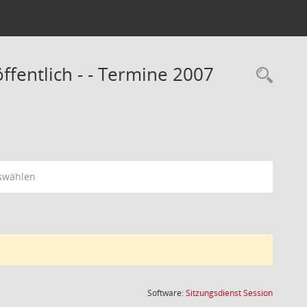
ffentlich - - Termine 2007
Rec
swählen
(Wird in
Software:
Sitzungsdienst
Session