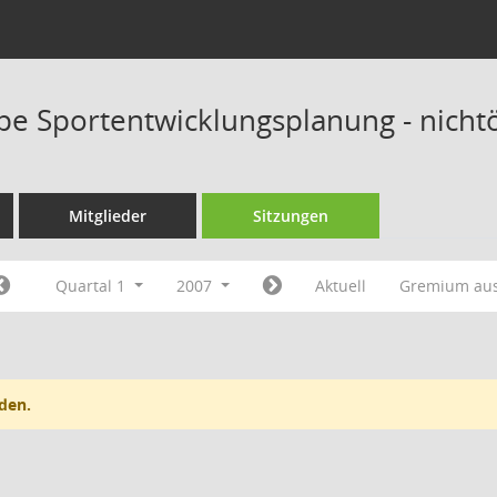
pe Sportentwicklungsplanung - nichtö
Mitglieder
Sitzungen
Quartal 1
2007
Aktuell
Gremium au
den.