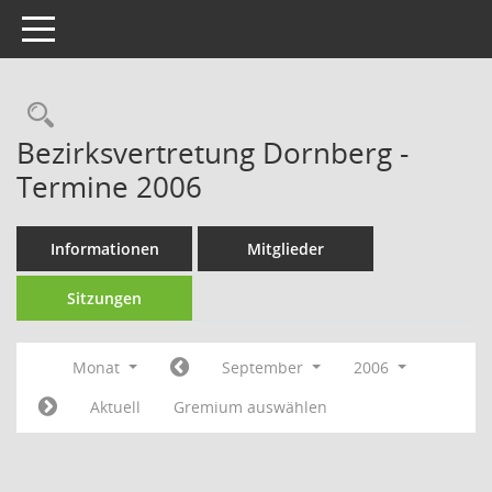
Toggle navigation
Rechercheauswahl
Bezirksvertretung Dornberg -
Termine 2006
Informationen
Mitglieder
Sitzungen
Monat
September
2006
Aktuell
Gremium auswählen