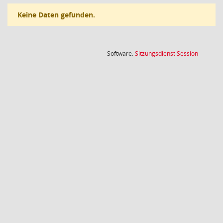
Keine Daten gefunden.
(Wird in
Software:
Sitzungsdienst
Session