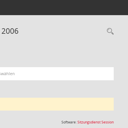
 2006
Rec
swählen
(Wird in
Software:
Sitzungsdienst
Session